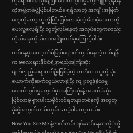
ကိုရောစပ်အသုံးချပြီး ဖောက်ထွင်းမှုတွေကျူးလွန်နေ
တဲ့အဖွဲ့တစ်ဖွဲ့ဖြစ်ပါတယ်။ ရရှိလာတဲ့ အကျိုးအမြတ်
တွေကိုတော့ သူတို့ကြီးပြင်းလာခဲ့တဲ့ မိဘမဲ့ဂေဟာကို
ပေးလှူလေ့ရှိပြီး သူတို့လုပ်နေတဲ့ အလုပ်တွေကလည်း
ကိုယ်ရေးကိုယ်တာအငြိုးတစ်ခုကြောင့်ပါပဲ။
တစ်နေ့မှာတော့ တိမ်မြုပ်ပျောက်ကွယ်နေတဲ့ တစ်ချိန်
က မလေးရှားနိုင်ငံရဲ့နာမည်အကြီးဆုံး
မျက်လှည့်ဆရာတစ်ဦးဖြစ်ခဲ့တဲ့ ဟာဒီဟာ သူတို့သုံး
ယောက်ကိုဆက်သွယ်လာခဲ့ပြီး ကျူးလွန်ခဲ့သမျှ
ဖောက်ထွင်းမှုတွေထဲမှာအကြီးဆုံးနဲ့ အခက်ခဲဆုံး
ဖြစ်လာမဲ့ ရှားပါးသမိုင်းဝင်ရတနာတစ်ခုကို အတူတူ
ခိုးဖို့အတွက် ကမ်းလှမ်းလာခဲ့ပါတော့တယ်။
Now You See Me နဲ့ဇာတ်လမ်းချင်းဆင်နေသလိုပဲလို့