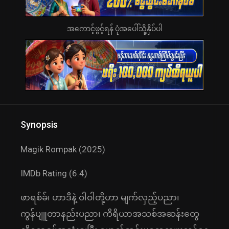
အကောင့်ဖွင့်ရန် ပုံအပေါ်သို့နှိပ်ပါ
Synopsis
Magik Rompak (2025)
IMDb Rating (6.4)
ဖာရစ်ခ်၊ ဟာဒီနဲ့ ဝါဝါတို့ဟာ မျက်လှည့်ပညာ၊
ကွန်ပျူတာနည်းပညာ၊ ကိရိယာအသစ်အဆန်းတွေ