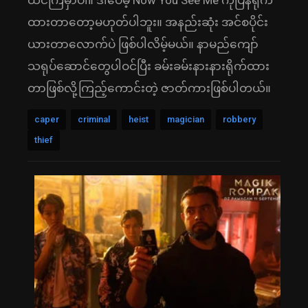
ထင်ကြမှာပါ။ ဒါပေမဲ့ Now You See Me ကိုပြန်ရိုက်
ထားတာတော့မဟုတ်ပါဘူး။ အနည်းဆုံး အင်စပိုင်း
ယားတာလောက်ပဲ ဖြစ်ပါလိမ့်မယ်။ နာမည်ကျော်
သရုပ်ဆောင်တွေပါဝင်ပြီး ခမ်းခမ်းနားနားရိုက်ထား
တာဖြစ်လို့ကြည့်ကောင်းတဲ့ ဇာတ်ကားဖြစ်ပါတယ်။
caper
criminal
heist
magician
robbery
thief