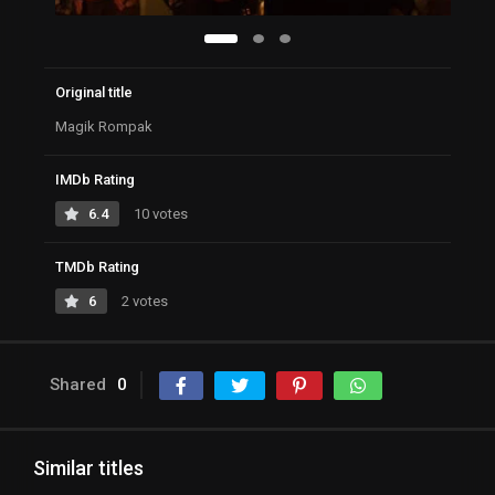
Original title
Magik Rompak
IMDb Rating
6.4
10 votes
TMDb Rating
6
2 votes
Shared
0
Similar titles