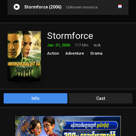
Stormforce (2006)
Unknown resource
Stormforce
Jan. 01, 2006
117 Min.
n/A
Action
Adventure
Drama
Info
Cast