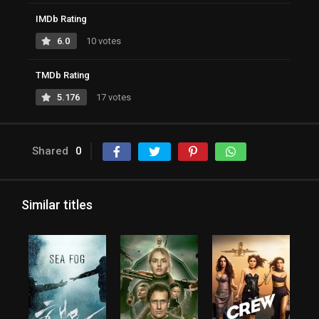
IMDb Rating
6.0
10 votes
TMDb Rating
5.176
17 votes
Shared
0
Similar titles