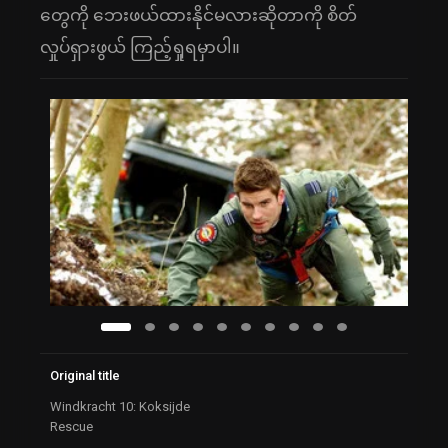
တွေကို ဘေးဖယ်ထားနိုင်မလားဆိုတာကို စိတ်
လှုပ်ရှားဖွယ် ကြည့်ရှုရမှာပါ။
Original title
Windkracht 10: Koksijde
Rescue