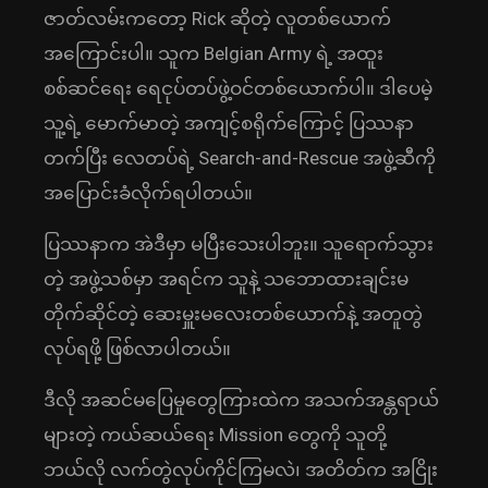
ဇာတ်လမ်းကတော့ Rick ဆိုတဲ့ လူတစ်ယောက်
အကြောင်းပါ။ သူက Belgian Army ရဲ့ အထူး
စစ်ဆင်ရေး ရေငုပ်တပ်ဖွဲ့ဝင်တစ်ယောက်ပါ။ ဒါပေမဲ့
သူ့ရဲ့ မောက်မာတဲ့ အကျင့်စရိုက်ကြောင့် ပြဿနာ
တက်ပြီး လေတပ်ရဲ့ Search-and-Rescue အဖွဲ့ဆီကို
အပြောင်းခံလိုက်ရပါတယ်။
ပြဿနာက အဲဒီမှာ မပြီးသေးပါဘူး။ သူရောက်သွား
တဲ့ အဖွဲ့သစ်မှာ အရင်က သူနဲ့ သဘောထားချင်းမ
တိုက်ဆိုင်တဲ့ ဆေးမှူးမလေးတစ်ယောက်နဲ့ အတူတွဲ
လုပ်ရဖို့ ဖြစ်လာပါတယ်။
ဒီလို အဆင်မပြေမှုတွေကြားထဲက အသက်အန္တရာယ်
များတဲ့ ကယ်ဆယ်ရေး Mission တွေကို သူတို့
ဘယ်လို လက်တွဲလုပ်ကိုင်ကြမလဲ၊ အတိတ်က အငြိုး