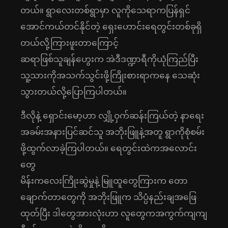
တယ်။ ရွာလေးတစ်ရွာမှာ လူကိုသေရာကပြန်ရှင်
အောင်ကယ်တင်နိုင်တဲ့ ရှေးဟောင်းရေတွင်းတစ်ခုရှိ
တယ်လို့ကြားဖူးတာကြောင့်
ဆရာဖြစ်သူချန်ဟွေးက အဲဒီဒဏ္ဍာရီကိုယုံကြည်ပြီး
သူ့သားကိုအသက်သွင်းဖို့ကြိုးစားရာကနေ သေဆုံး
သွားတယ်လို့ပြောကြပါတယ်။
ဒီလိုနဲ့ ရှောင်းမော့ဟာ လျှို့ဝှက်ဆန်းကြယ်တဲ့ နာရေး
အခမ်းအနားပြင်ဆင်သူ အဘိုးဖြူနဲ့အတူ ရွာကိုစုံစမ်း
ဖို့ထွက်လာခဲ့ကြပါတယ်။ ရေတွင်းထဲကအလောင်း
တွေ
မိန်းကလေးကြိုးဆွဲမှုနဲ့ မြူထူတွေကြားက တော
ချောက်တာတွေကို အဘိုးဖြူက သိပ္ပံနည်းချအဖြေ
ထုတ်ပြီး ဒါတွေအားလုံးဟာ လူတွေကအကွက်ကျကျ