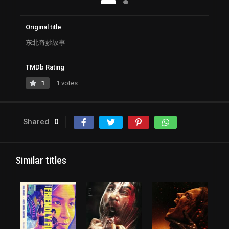
Original title
东北奇妙故事
TMDb Rating
1
1 votes
Shared
0
Similar titles