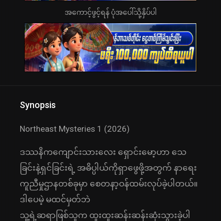
အကောင့်ဖွင့်ရန် ပုံအပေါ်သို့နှိပ်ပါ
Synopsis
Northeast Mysteries 1 (2026)
ဒဿနိကကျောင်းသားလေး ရှောင်းမော့ဟာ သေ
ခြင်းနဲ့ရှင်ခြင်းရဲ့ အဓိပ္ပါယ်ကိုရှာဖွေဖို့အတွက် နာရေး
ကူညီမှုဌာနတစ်ခုမှာ စေတနာ့ဝန်ထမ်းလုပ်ခဲ့ပါတယ်။
ဒါပေမဲ့ မထင်မှတ်ဘဲ
သူ့ရဲ့ဆရာဖြစ်သူက ထူးထူးဆန်းဆန်းဆုံးသွားခဲ့ပါ