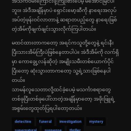
အသက်ဝမ်းကြောင်းဖို့ကြိုးစားပေမဲ့ မအောင်မြင်ပါ
ဘူး။ အဲဒီအချိန်မှာပဲ ရှောင်းမော့ဆီကို နာရေးအလုပ်
အပ်တဲ့ဖုန်းဝင်လာတာနဲ့ ဆရာတပည့်တွေ နာရေးဖြစ်
တဲ့အိမ်ကိုချက်ချင်းသွားလိုက်ကြပါတယ်။
မထင်ထားတာကတော့ အရင်ကသူတို့တွေနဲ့ ရင်းနီး
ပြီးသားအိမ်ကြီးပဲဖြစ်နေတာပါပဲ။ အဲဒီအိမ်ကို လက်ရှိ
မှာ ကောချွေ့လန်ဆိုတဲ့ အမျိုးသမီးတစ်ယောက်ပိုင်
ပြီးတော့ ဆုံးသွားတာကတော့ သူ့ရဲ့သားဖြစ်နေပါ
တယ်။
သာမန်လူသေတာလို့ထင်ခဲ့ပေမဲ့ မသင်္ကာစရာတွေ
တစ်ခုပြီးတစ်ခုပေါ်လာတဲ့အချိန်မှာတော့ အဖိုးဖြူရဲ့
အစွမ်းတွေထုတ်ပြရပါတော့တယ်။
detective
funeral
investigation
mystery
supernatural
suspense
thriller