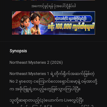
အကောင့်ဖွင့်ရန် ပုံအပေါ်သို့နှိပ်ပါ
Synopsis
Northeast Mysteries 2 (2026)
Northeast Mysteries 1 ရဲ့တိုက်ရိုက်အဆက်ဖြစ်တဲ့
No 2 မှာတော့ ငကြောက်လေးရှောင်းမော့နဲ့ ဝမ့်အာတို့
က အဖိုးဖြူရဲ့တပည့်တွေဖြစ်သွားကြပါပြီ။
သူတို့ဆရာတပည့်(၃)ယောက်က Liveလွှင့်ပြီး