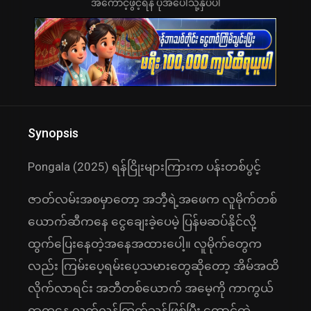
အကောင့်ဖွင့်ရန် ပုံအပေါ်သို့နှိပ်ပါ
Synopsis
Pongala (2025) ရန်ငြိုးများကြားက ပန်းတစ်ပွင့်
ဇာတ်လမ်းအစမှာတော့ အဘီ့ရဲ့အဖေက လူမိုက်တစ်
ယောက်ဆီကနေ ငွေချေးခဲ့ပေမဲ့ ပြန်မဆပ်နိုင်လို့
ထွက်ပြေးနေတဲ့အနေအထားပေါ့။ လူမိုက်တွေက
လည်း ကြမ်းပေ့ရမ်းပေ့သမားတွေဆိုတော့ အိမ်အထိ
လိုက်လာရင်း အဘီတစ်ယောက် အမေ့ကို ကာကွယ်
ရာကနေ လက်လွန်ကြက်သွန်ဖြစ်ပြီး ထောင်ထဲ