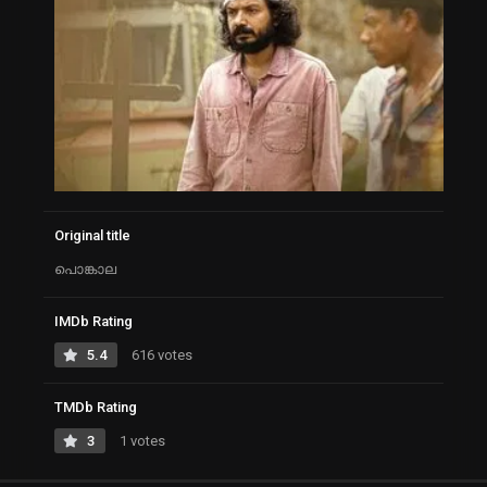
Original title
പൊങ്കാല
IMDb Rating
5.4
616 votes
TMDb Rating
3
1 votes