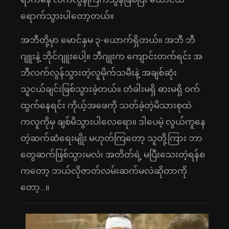
ရောက်သွားပါတော့တယ်။
အဘီတို့မှာ မောင်နှမ ၃-ယောက်ရှိတယ်။ အဘီ ဘီ
ဂျူးနဲ့ ဘိုင်ဂျူးပေါ့။ ဘီဂျုးက ကျောင်းတက်ရင်း အ
ဘီလက်လွန်သွားတဲ့လူမိုက်သမီးနဲ့ အချစ်ဆုံး
သူငယ်ချင်းဖြစ်သွားခဲ့တယ်။ တံခါးမရှိ ဓားမရှိ ဝက်
ထွက်နေရင်း ကိုယ့်အဖေကို သတ်ခဲ့တဲ့မိသားစုထဲ
ကလူကိုမှ ချစ်မိသွားပါလေရော။ ဒါပေမဲ့ လွယ်ကူနေ
တဲ့ဆက်ဆံရေးမျိုး မဟုတ်ကြတော့ သူတို့ကြား ဘာ
တွေဆက်ဖြစ်သွားမလဲ၊ အတိတ်ရဲ့ မပြီးသေးတဲ့ရန်စ
ကတော့ ဘယ်လိုဇာတ်လမ်းဆက်မလဲဆိုတာကို
တော့…။