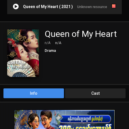
Queen of My Heart ( 2021 )
Unknown resource
Queen of My Heart
n/A
n/A
Drama
Info
Cast