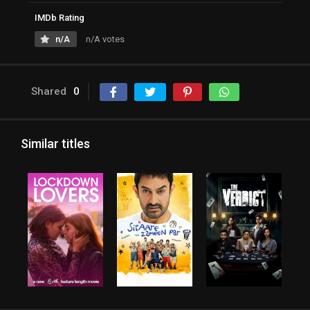
IMDb Rating
n/A
n/A votes
Shared
0
Similar titles