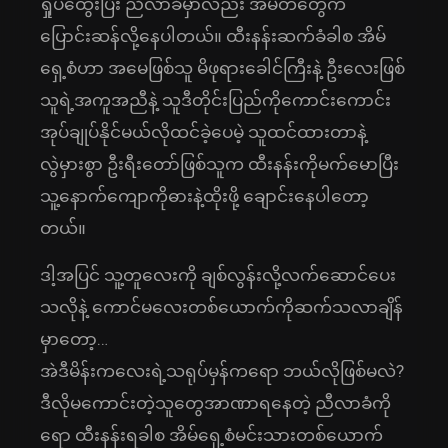
ရှုပ်ထွေးပြီး ညီလာခံမှာလည်း အမတ်တွေက
ပြောင်းဆန်လို့နေပါတယ်။ ထီးနန်းဆက်ခံခါစ အိမ်
ရှေ့စံဟာ အမေဖြစ်သူ မိဖုရားခေါင်ကြီးနဲ့ ဦးလေးဖြစ်
သူရဲ့အကူအညီနဲ့ သူဒီတိုင်းပြည်ကိုကောင်းကောင်း
အုပ်ချုပ်နိုင်မယ်လိုထင်ခဲ့ပေမဲ့ သူထင်ထားတာနဲ့
လွဲမှားစွာ ဦးရီးတော်ဖြစ်သူက ထီးနန်းကိုမက်မောပြီး
သူ့နောက်ကျောကိုဓားနဲ့ထိုးဖို့ ချောင်းနေပါတော့
တယ်။
ဒါ့အပြင် သူ့တူလေးကို ချစ်လွန်းလို့လက်ဆောင်ပေး
သလိုနဲ့ ကောင်မလေးတစ်ယောက်ကိုဆက်သလာချိန်
မှာတော့…
အဲဒီမိန်းကလေးရဲ့သရုပ်မှန်ကရော ဘယ်လိုဖြစ်မလဲ?
ဒီလိုမကောင်းတဲ့သူတွေအာဏာရနေတဲ့ ညီလာခံကို
ရော ထီးနန်းရခါစ အိမ်ရှေ့စံမင်းသားတစ်ယောက်