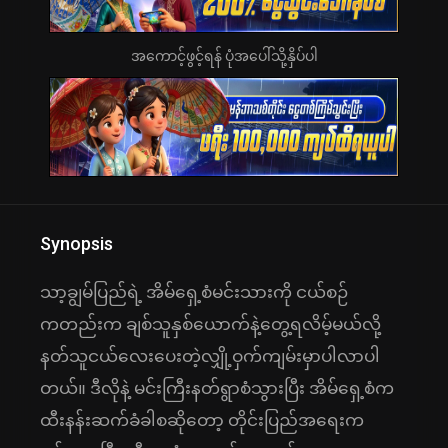
အကောင့်ဖွင့်ရန် ပုံအပေါ်သို့နှိပ်ပါ
Synopsis
သာ့ချွမ်ပြည်ရဲ့ အိမ်ရှေ့စံမင်းသားကို ငယ်စဉ်
ကတည်းက ချစ်သူနှစ်ယောက်နဲ့တွေ့ရလိမ့်မယ်လို့
နတ်သူငယ်လေးပေးတဲ့လျှို့ဝှက်ကျမ်းမှာပါလာပါ
တယ်။ ဒီလိုနဲ့ မင်းကြီးနတ်ရွာစံသွားပြီး အိမ်‌ရှေ့စံက
ထီးနန်းဆက်ခံခါစဆိုတော့ တိုင်းပြည်အရေးက