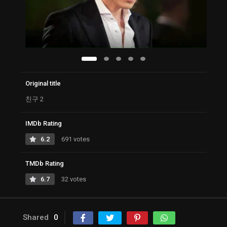
Original title
친구 2
IMDb Rating
6.2
691 votes
TMDb Rating
6.7
32 votes
Shared
0