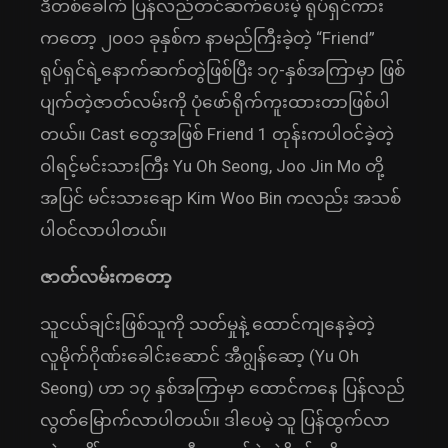
ဒီတစ်ခေါက် ပြန်လည်တင်ဆက်ပေးမဲ့ ရုပ်ရှင်ကား
ကတော့ ၂၀၀၁ ခုနှစ်က နာမည်ကြီးခဲ့တဲ့ “Friend”
ရုပ်ရှင်ရဲ့နောက်ဆက်တွဲဖြစ်ပြီး ၁၇-နှစ်အကြာမှာ ဖြစ်
ပျက်တဲ့ဇာတ်လမ်းကို ပုံဖော်ရိုက်ကူးထားတာဖြစ်ပါ
တယ်။ Cast တွေအဖြစ် Friend 1 တုန်းကပါဝင်ခဲ့တဲ့
ဝါရင့်မင်းသားကြီး Yu Oh Seong, Joo Jin Mo တို့
အပြင် မင်းသားချော Kim Woo Bin ကလည်း အသစ်
ပါဝင်လာပါတယ်။
ဇာတ်လမ်းကတော့
သူငယ်ချင်းဖြစ်သူကို သတ်မှုနဲ့ ထောင်ကျ‌နေခဲ့တဲ့
လူမိုက်ဂိုဏ်းခေါင်းဆောင် အီဂျွန်ဆော့ (Yu Oh
Seong) ဟာ ၁၇ နှစ်အကြာမှာ ထောင်ကနေ ပြန်လည်
လွတ်မြောက်လာပါတယ်။ ဒါပေမဲ့ သူ ပြန်ထွက်လာ