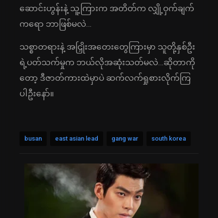
ဆောင်းဟွန်းနဲ့ သူ့ကြားက အတိတ်က လျှို့ဝှက်ချက်
ကရော ဘာဖြစ်မလဲ…
သစ္စာတရားနဲ့ အငြှိုးအတေးတွေကြားမှာ သူတို့နှစ်ဦး
ရဲ့ပတ်သက်မှုက ဘယ်လိုအဆုံးသတ်မလဲ…ဆိုတာကို
တော့ ဒီဇာတ်ကားထဲမှာပဲ ဆက်လက်ရှုစားလိုက်ကြ
ပါဦးနော်။
busan
east asian lead
gang war
south korea