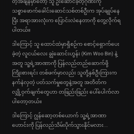
တဲ့အချိန်မှာတော့ သူ ဦးဆောင်ခဲ့တဲ့ဂိုဏ်းကို
သစ္စာဖောက်ခေါင်းဆောင်သစ်တစ်ဦးက အုပ်ချုပ်နေ
ပြီး အရာအားလုံးက ပြောင်းလဲနေတာကို တွေ့လိုက်ရ
ပါတယ်။
ဒါကြောင့် သူ ထောင်ထဲမှာရှိစဉ်က စောင့်ရှောက်ပေး
ခဲ့တဲ့ လူငယ်လေး ချွဲဆောင်းဟွန်း (Kim Woo Bin) နဲ့
အတူ သူ့ရဲ့အာဏာကို ပြန်လည်တည်ဆောက်ဖို့
ကြိုးစားရင်း တစ်ဖက်မှာလည်း သူတို့နှစ်ဦးကြားက
နက်နဲလှတဲ့ ပတ်သက်မှုတွေနဲ့အတူ အတိတ်က
လျှို့ဝှက်ချက်တွေဟာ တဖြည်းဖြည်း ပေါ်ပေါက်လာ
ပါတော့တယ်။
ဒါကြောင့် ဂျွန်ဆော့တစ်ယောက် သူ့ရဲ့အာဏာ
ဟောင်းကို ပြန်လည်သိမ်းပိုက်သွားနိုင်မလား….