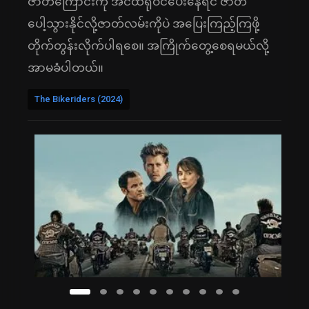
ဇာတ်ကြောင်းကို အင်ထရိုဝင်ပေးနေရင် ဇာတ်
ပေါ့သွားနိုင်လို့ဇာတ်လမ်းကိုပဲ အပြေးကြည့်ကြဖို့
တိုက်တွန်းလိုက်ပါရစေ။ အကြိုက်တွေ့စေရမယ်လို့
အာမခံပါတယ်။
The Bikeriders (2024)