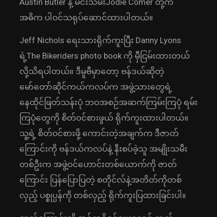
Austin Butler နဲ့ မင်းသမီးJodie Comer တို့က
အဓိက ပါဝင်သရုပ်ဆောင်ထားပါတယ်။
Jeff Nichols ရေးသားရိုက်ကူးပြီး Danny Lyons
ရဲ့The Bikeriders photo book ကို မှီငြမ်းထားတယ်
လို့သိရပါတယ်။ ဒီမူဗီမှာတော့ ဗန်ဒယ်ဆိုတဲ့
မော်တော်ဆိုင်ကယ်ကလပ်က အဖွဲ့သားတွေရဲ့
နေထိုင်ဖြတ်သန်းပုံ ဘဝအစဉ်အဆက်ကြမ်းကြပုံ ရမ်း
ကြပုံတွေကို စိတ်ဝင်စားဖွယ် ရိုက်ကူးထားပါတယ်။
သူ့ရဲ့ စိတ်ဝင်စားဖို့ ကောင်းတဲ့အချက်က ဒီဇာတ်
ကြောင်းကို ဗန်ဒယ်ကလပ်နဲ့ နီးစပ်ခဲ့သူ အမျိုးသမီး
တစ်ဦးက အဖွဲ့ဝင်ဟောင်းတစ်ယောက်ကို ဇာတ်
ကြောင်း ပြန်ပြောပြတဲ့ စတိုင်လ်နဲ့အတိတ်ကိုတစ်
လှည့် ပစ္စုပ္ပန်ကို တစ်လှည့် ရိုက်ကူးပြထားခြင်းပါ။