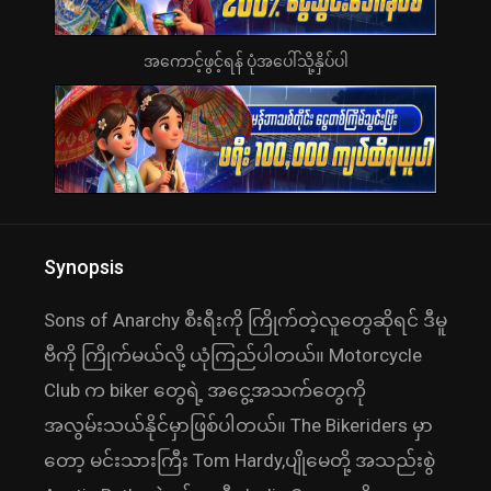
အကောင့်ဖွင့်ရန် ပုံအပေါ်သို့နှိပ်ပါ
Synopsis
Sons of Anarchy စီးရီးကို ကြိုက်တဲ့လူတွေဆိုရင် ဒီမူ
ဗီကို ကြိုက်မယ်လို့ ယုံကြည်ပါတယ်။ Motorcycle
Club က biker တွေရဲ့ အငွေ့အသက်တွေကို
အလွမ်းသယ်နိုင်မှာဖြစ်ပါတယ်။ The Bikeriders မှာ
တော့ မင်းသားကြီး Tom Hardy,ပျိုမေတို့ အသည်းစွဲ