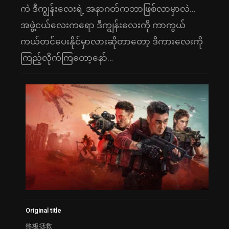
ကဲ ဒီကျွန်းလေးရဲ့ အနာဂတ်ကဘာဖြစ်လာမှာလဲ…
အဖွဲ့ငယ်လေးကရော ဒီကျွန်းလေးကို ကာကွယ်
ကယ်တင်ပေးနိုင်မှာလားဆိုတာတော့ ဒီကားလေးကို
ကြည့်လိုက်ကြတော့နော်…
Original title
终极拯救