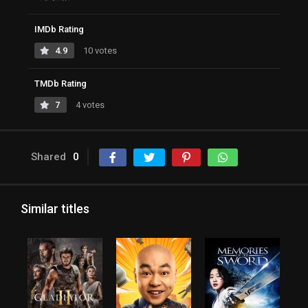
IMDb Rating
4.9
10 votes
TMDb Rating
7
4 votes
Shared
0
Similar titles