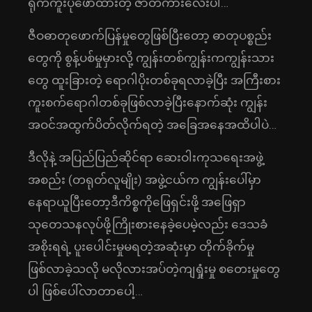
ရိုက်ကူးပုံဖော်ထားတဲ့ ဇာတ်ကားလေးပါ…
ဇီဝဓာတုဖောက်ပြန်မှုတွေဖြစ်ပြီးတော့ ဓာတုပစ္စည်း
တွေကို စွန့်ပစ်မှုမှားလို့ ကျွန်းတစ်ကျွန်းကကျွန်းသား
တွေ ထူးခြားတဲ့ ရောဂါပိုးတစ်ခုရလာခဲ့ပြီး အကြီးစား
ကူးစက်ရောဂါတစ်ခုဖြစ်လာခဲ့ပြီးနောက်ဆုံး ကျွန်း
အဝင်အထွက်ပိတ်လိုက်ရတဲ့ အခြေအနေအထိပါပဲ…
ဒီလိုနဲ့ အပြည်ပြည်ဆိုင်ရာ ဆေးဝါးကုသရေးအဖွဲ့
အစည်း (တရုတ်လူမျိုး) အဖွဲ့ငယ်က ကျွန်းပေါ်မှာ
နေရာယူပြီးတော့ဒီကိစ္စကိုဖြေရှင်းဖို့ အဖြေရှာ
သုတေသနလုပ်ဖို့ကြိုးစားနေခဲ့ပေမဲ့လည်း ဒေသခံ
အစိုးရရဲ့ ပူးပေါင်းမှုမရတဲ့အဆုံးမှာ တိုက်ခိုက်မှု
ဖြစ်လာခဲ့သလို မလိုလားအပ်တဲ့ကျရှုံးမှု စတေးမှုတွေ
ပါ ဖြစ်ပေါ်လာတာပေါ့…