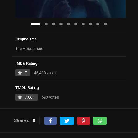
Original title
The Housemaid
IMDb Rating
7
45,408 votes
TMDb Rating
7.061
593 votes
Shared
0