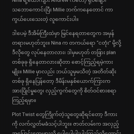
Nina ရဲ့ယောကျာ်း Andrew ကတော့ ရုပ်ချော၊
သဘောကောင်းပြီး Millie ဘက်ကနေတောင် ကာ
ကွယ်ပေးသေးတဲ့ လူကောင်းပါ။
ဒါပေမဲ့ ဒီအိမ်ကြီးထဲမှာ မြင်နေရတာတွေက အမှန်
တရားမဟုတ်ဘူး။ Nina က တကယ်ရော “ငတုံး” မို့လို့
ဒီလိုတွေ လုပ်နေတာလား၊ ဒါမှမဟုတ် တခြား plan
တစ်ခုခု ရှိနေတာလားဆိုတာ စောင့်ကြည့်ရမဲ့ကား
မျိုး။ Millie မှာလည်း ဘယ်သူမှမသိတဲ့ အတိတ်ဆိုး
တစ်ခု ရှိနေပြန်တော့ ဒီမိန်းမနှစ်ယောက်ကြားက
အားပြိုင်မှုတွေ၊ လှည့်ကွက်တွေကို စိတ်ဝင်စားစရာ
ကြည့်ရမှာ။
Plot Twist တွေကြိုက်တဲ့သူတွေဆိုရင်တော့ ဒီကား
ကို လက်လွှတ်မခံသင့်ပါဘူး။ ဇာတ်လမ်းက အလှည့်
အပြောင်းတွေများလို့ ပေါ့ပေါ့ပါးပါးကြည့်လို့ကောင်း