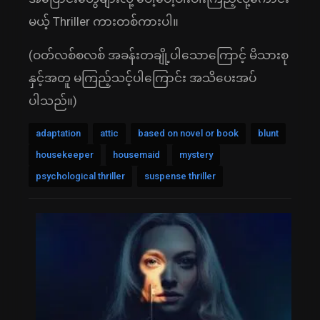
မယ့် Thriller ကားတစ်ကားပါ။
(ဝတ်လစ်စလစ် အခန်းတချို့ပါသောကြောင့် မိသားစု
နှင့်အတူ မကြည့်သင့်ပါကြောင်း အသိပေးအပ်
ပါသည်။)
adaptation
attic
based on novel or book
blunt
housekeeper
housemaid
mystery
psychological thriller
suspense thriller