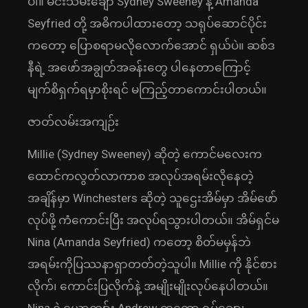
ပါ။ မင်းသမီးချော Sydney Sweeney နဲ့ Amanda
Seyfried တို့ အဓိကပါထားတော့ သရုပ်ဆောင်ပိုင်း
ကတော့ ပြောစရာမလိုလောက်အောင် ရှယ်ပဲ။ ဆစ်ဒ
နီရဲ့ အဖော်အချွတ်အခန်းတွေ ပါနေတာကြောင့်
မျက်စိရှက်ရမှာစိုးရင် မကြည့်တာကောင်းပါတယ်။
ဇာတ်လမ်းအကျဉ်း
Millie (Sydney Sweeney) ဆိုတဲ့ ကောင်မလေးက
ထောင်ကလွတ်လာကာစ အလုပ်အရမ်းလိုနေတဲ့
အချိန်မှာ Winchesters ဆိုတဲ့ သူဌေးအိမ်မှာ အိမ်ဖော်
လုပ်ဖို့ ကံကောင်းပြီး အလုပ်ရသွားပါတယ်။ အိမ်ရှင်မ
Nina (Amanda Seyfried) ကတော့ စိတ်မမှန်ဘဲ
အရမ်းကိုပြဿနာရှာတတ်တဲ့သူပါ။ Millie ကို နိုင်စား
လိုက်၊ ကောင်းပြလိုက်နဲ့ အမျိုးမျိုးလုပ်နေပါတယ်။