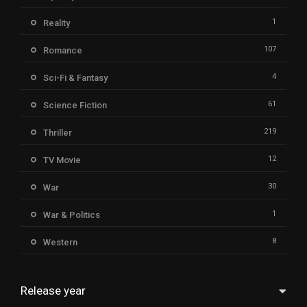
1
Reality
107
Romance
4
Sci-Fi & Fantasy
61
Science Fiction
219
Thriller
12
TV Movie
30
War
1
War & Politics
8
Western
Release year