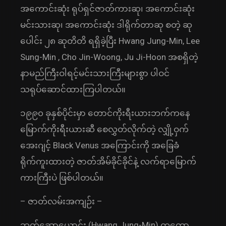
အကောင်းဆုံး ရုပ်ရှင်ဇာတ်ကားဆု၊ အကောင်းဆုံး
မင်းသားဆု၊ အကောင်းဆုံး ဒါရိုက်တာဆု စတဲ့ ဆု
ပေါင်း ၂၈ ဆုတိတိ ရရှိခဲ့ပြီး Hwang Jung-Min, Lee
Sung-Min , Cho Jin-Woong, Ju Ji-Hoon အစရှိတဲ့
နာမည်ကြီးဝါရင့်မင်းသားကြီးများစွာ ပါဝင်
သရုပ်ဆောင်ထားကြပါတယ်။
၁၉၉၀ ခုနှစ်ပိုင်းမှာ တောင်ကိုးရီးယားဘက်ကနေ
မြောက်ကိုးရီးယားဆီ စေလွှတ်လိုက်တဲ့ လျှို့ဝှက်
အေးဂျင့် Black Venus အကြောင်းကို အခြေခံ
ရိုက်ကူးထားတဲ့ ဇာတ်အိမ်ခိုင်ခိုင်နဲ့ လက်ရာမြောက်
ကားကြီးပဲ ဖြစ်ပါတယ်။
– ဇာတ်လမ်းအကျဉ်း –
ဘတ်ဆော့ယောင်း (Hwang Jung-Min) ကတော့