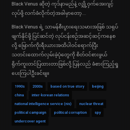
Black Venus ဆိုတဲ့ ကုဒ်နာမည်နဲ့ လျှို့ဝှက်အေးဂျင့်
လုပ်ဖို့ လက်ခံလိုက်တဲ့အခါမှာတော့….
Black Venus ရဲ့ သာမန်စီးပွားရေးသမားအဖြစ် သရုပ်
ဖျက်နိုင်ဖို့ ပြင်ဆင်တဲ့ လုပ်ငန်းစဉ်အဆင့်ဆင့်ကနေစ
လို့ မြောက်ကိုးရီးယားအထိပါဝင်ရောက်ပြီး
သတင်းထောက်လှမ်းခဲ့ပုံတွေကို စိတ်ဝင်စားဖွယ်
ရိုက်ကူးတင်ပြထားတာဖြစ်လို့ ပြန်လည် ခံစားကြည့်ရှု
ပေးကြပါဦးခင်ဗျ။
1990s
2000s
based on true story
beijing
china
inter-korean relations
national intelligence service (nis)
nuclear threat
political campaign
political corruption
spy
undercover agent