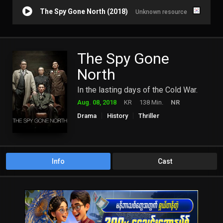
The Spy Gone North (2018)
Unknown resource
The Spy Gone
North
In the lasting days of the Cold War.
Aug. 08, 2018
KR
138 Min.
NR
Drama
History
Thriller
Info
Cast