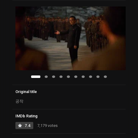
Original title
공작
IMDb Rating
7.4
7,179 votes