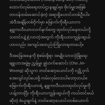
ထောက်လှမ်းရေးတပ်ဌာနချုပ်မှာ ဗိုလ်မှူးအဖြစ်
တာဝန်ထမ်းဆောင်ခဲ့တဲ့ အရာရှိဟောင်းတစ်ဦးပါ။
အဲဒီအချိန်တစ်ဝိုက်မှာ မြောက်ကိုးရီးယားက
နျူကလီးယားလက်နက်တွေ ထုတ်လုပ်နေတယ်လို့
သတင်းပျံ့နှံ့လာတဲ့အတွက် ကိုးရီးယားကျွန်းဆွယ်
ဟာလည်း အကျပ်အတည်းကြုံလာရတာပေါ့။
ဒီအခြေအနေကို စုံစမ်းဖို့ရာ အမျိုးသားလုံခြုံရေး
ဗျူဟာအဖွဲ့မှ ညွှန်မှူး ချွဲဟက်ဆောင်း (Cho Jin-
Woong) ဆိုသူက ဘတ်ဆော့ယောင်းကို လျှို့ဝှက်
အေးဂျင်လုပ်ပေးဖို့ ကမ်းလှမ်းလာပါတော့တယ်။
မြောက်ကိုးရီးယားရဲ့ နျူကလီးယားထုတ်လုပ်မှုကို
ဟန့်တားပြီး ကိုးရီးယားကျွန်းဆွယ်ကို ကယ်တင်မယ်
ဆိုတဲ့ ခံယူချက်နဲ့ ဘတ်ဆော့ယောင်းတစ်ယောက်