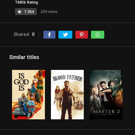
TMDb Rating
7.364
209 votes
Shared
0
Similar titles