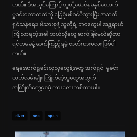
တယ်။ ဒီအလုပ်ကြောင့် သူတို့မောင်နှမနှစ်ယောက်
မှုခင်းလောကထဲကို ခြေစုံပစ်ဝင်မိသွားပြီး အသက်
ရှင်သန်ရေး၊ မိသားစုနဲ့ သူတို့ရဲ့ ဘဝတွေပါ အန္တရာယ်
ကြုံလာရတဲ့အခါ ဘယ်လိုတွေ ဆက်ဖြစ်မလဲဆိုတာ
ရင်တမမနဲ့ ဆက်ကြည့်ရမဲ့ ဇာတ်ကားလေး ဖြစ်ပါ
တယ်။
ရေအောက်ရှုခင်းလှလှတွေနဲ့အတူ အက်ရှင်၊ မှုခင်း
ဇာတ်လမ်းမျိုး ကြိုက်တဲ့သူတွေအတွက်
အကြိုက်တွေ့စေမဲ့ ကားလေးတစ်ကားပါ။
diver
sea
spain