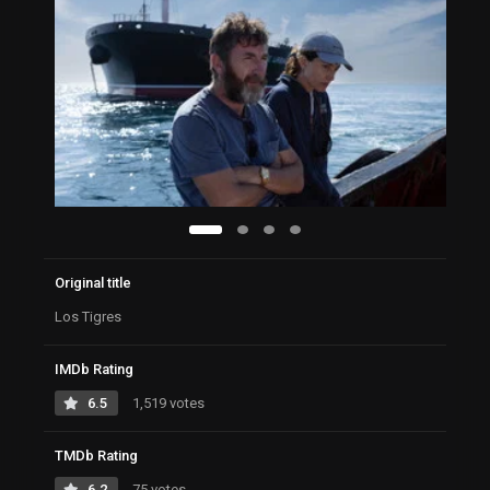
Original title
Los Tigres
IMDb Rating
6.5
1,519 votes
TMDb Rating
6.2
75 votes