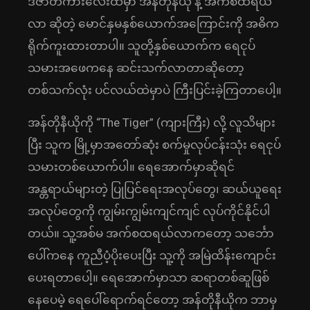
ဒီဇာတ်ကားလေးထဲမှာ အန်တိုနီယို နဲ့ အက်စထရယ်
လာ ဆိုတဲ့ မောင်နှမနှစ်ယောက်အကြောင်းကို အဓိက
ရိုက်ကူးထားတာပါ။ သူတို့နှစ်ယောက်က ရေငုပ်
သမားအဖေကနေ ဆင်းသက်လာတာဆိုတော့
တစ်သက်လုံး ပင်လယ်ထဲမှာပဲ ကြီးပြင်းခဲ့ကြတာပေါ့။
အန်တိုနီယိုကို “The Tiger” (ကျားကြီး) လို့ လူသိများ
ပြီး သူက မြို့မှာအတော်ဆုံး စက်မှုလုပ်ငန်းသုံး ရေငုပ်
သမားတစ်ယောက်ပါ။ ရေအောက်မှာဆိုရင်
အန္တရာယ်များတဲ့ ပြုပြင်ရေးအလုပ်တွေ၊ ဆယ်ယူရေး
အလုပ်တွေကို ကျွမ်းကျွမ်းကျင်ကျင် လုပ်ကိုင်နိုင်ပါ
တယ်။ သူ့အစ်မ အက်စထရယ်လာကတော့ သင်္ဘော
ပေါ်ကနေ ကူညီပံ့ပိုးပေးပြီး သူ့ကို အမြဲထိန်းကျောင်း
ပေးရတာပေါ့။ ရေအောက်မှာသာ ဆရာတစ်ဆူဖြစ်
နေပေမဲ့ ရေပေါ်ရောက်ရင်တော့ အန်တိုနီယိုက ဘာမှ