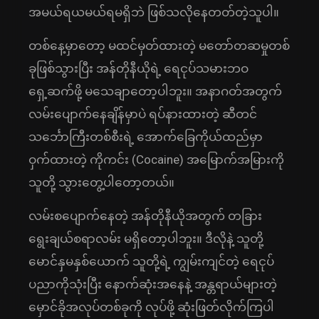
အမယ်ရယမယ်ရမရှိဘဲ ဖြစ်သလိုနေတတ်တဲ့သူပါ။
တစ်နေ့မှာတော့ မထင်မှတ်ထားတဲ့ မတော်တဆမှုတစ်
ခုဖြစ်သွားပြီး အန်တိုနီယိုရဲ့ ရေငုပ်သမားဘဝ
ရှေ့ဆက်ဖို့ မသေချာတော့ပါဘူး။ အနာဂတ်အတွက်
လမ်းပျောက်နေချိန်မှာပဲ ရပ်နားထားတဲ့ ဆီတင်
သင်္ဘောကြီးတစ်စီးရဲ့ အောက်ခြေကိုယ်ထည်မှာ
ဝှက်ထားတဲ့ ကိုကင်း (Cocaine) အမြောက်အမြားကို
သူတို့ သွားတွေ့ပါတော့တယ်။
လမ်းစပျောက်နေတဲ့ အန်တိုနီယိုအတွက် တခြား
ရွေးချယ်စရာလမ်း မရှိတော့ပါဘူး။ ဒီလိုနဲ့ သူတို့
မောင်နှမနှစ်ယောက် သူတို့ရဲ့ ကျွမ်းကျင်တဲ့ ရေငုပ်
ပညာကိုသုံးပြီး နောက်ဆုံးအနေနဲ့ အန္တရာယ်များတဲ့
မှောင်ခိုအလုပ်တစ်ခုကို လုပ်ဖို့ ဆုံးဖြတ်လိုက်ကြပါ