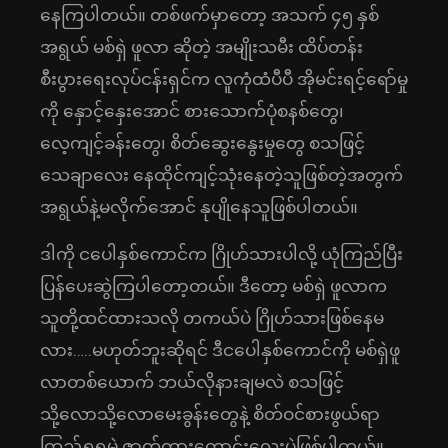
နေကြပါတယ်။ တစ်ဖက်မှာတော့ အသက် ၄၅ နှစ်
အရွယ် မစ်ရှဲ ဖူလာ ဆိုတဲ့ အမျိုးသမီး ထိပ်တန်း
စီးပွားရေးလုပ်ငန်းရှင်က လူကုံထံပီပီ အိုမင်းရင့်ရော်မှု
ကို နှောင့်နှေးအောင် စားသောက်ပုံစနစ်တွေ၊
လေ့ကျင့်ခန်းတွေ၊ စိတ်ဆွေးနွေးမှုတွေ စသဖြင့်
သေချာလေး နေထိုင်ကျင့်သုံးနေတဲ့သူဖြစ်တဲ့အတွက်
အရွယ်နဲ့မလိုက်အောင် နုပျိုနေသူဖြစ်ပါတယ်။
ဒါကို ငပေါနှစ်ကောင်က ဂြိုဟ်သားပါလို့ ယုံကြည်ပြီး
ပြန်ပေးဆွဲကြပါတော့တယ်။ ဒီတော့ မစ်ရှဲ ဖူလာက
သူတို့ထင်ထားသလို တကယ်ပဲ ဂြိုဟ်သားဖြစ်နေမ
လား…..မဟုတ်ဘူးဆိုရင် ဒီငပေါနှစ်ကောင်ကို မစ်ရှဲဖူ
လာတစ်ယောက် ဘယ်လိုနားချမလဲ စသဖြင့်
သို့လောသို့လောမေးခွန်းတွေနဲ့ စိတ်ဝင်စားဖွယ်ရာ
ကြည့်ရှုရမဲ့ ဇာတ်ကားကောင်းလေးပဲဖြစ်ပါတယ်။