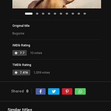
Original title
Bugonia
IMDb Rating
7.7
10 votes
TMDb Rating
7.416
1,039 votes
Shared
0
Similar titles