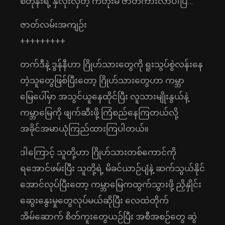
စတုန်းရဲ့ နှလုံးလှတဲ့ ကတုံးမ ဇာတ်ကားလာပါပြီ…
ဇာတ်လမ်းအကျဉ်း
+++++++++
တက်ဒီနဲ့ ဒွန်နီဟာ ဂြိုဟ်သားတွေကို ရူးသွပ်စွဲလန်းနေ
တဲ့သူတွေဖြစ်ပြီးတော့ ဂြိုဟ်သားတွေဟာ ကမ္ဘာ
မြေပေါ်မှာ အသွင်ယူနေထိုင်ပြီး လူသားမျိုးနွယ်နဲ့
ကမ္ဘာမြေကို ဖျက်ဆီးဖို့ ကြံစည်နေကြတယ်လို့
အခိုင်အမာယုံကြည်ထားကြပါတယ်။
ဒါကြောင့် သူတို့ဟာ ဂြိုဟ်သားတစ်ကောင်ကို
ရအောင်ဖမ်းပြီး သူတို့ရဲ့ မိခင်ယာဉ်ပျံနဲ့ ဆက်သွယ်နိုင်
အောင်လုပ်ပြီးတော့ ကမ္ဘာမြေကထွက်သွားဖို့ ညှိနှိုင်း
ဆွေးနွေးမှုတွေလုပ်မယ်ဆိုပြီး လေထဲတိုက်
အိမ်ဆောက် စိတ်ကူးတွေယဉ်ပြီး အစီအစဉ်တွေ ဆွဲ