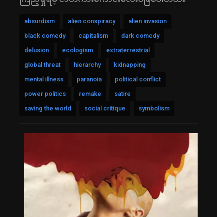
absurdism
alien conspiracy
alien invasion
black comedy
capitalism
dark comedy
delusion
ecologism
extraterrestrial
global threat
hierarchy
kidnapping
mental illness
paranoia
political conflict
power politics
remake
satire
saving the world
social critique
symbolism