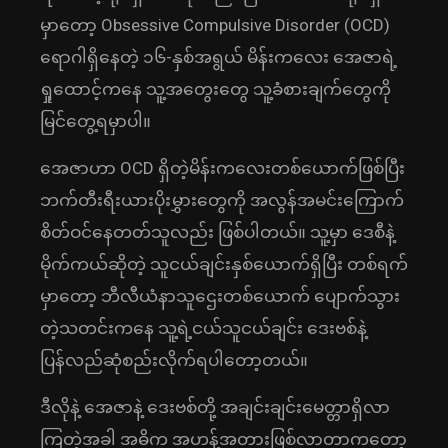
မှာတော့ Obsessive Compulsive Disorder (OCD)
ရောဂါရှိနေတဲ့ ၁၆-နှစ်အရွယ် မိန်းကလေး အေဇာရဲ့
ရှုထောင့်ကနေ သူ့အတွေးတွေ သူ့ခံစားချက်တွေကို
မြင်တွေ့ရမှာပါ။
အေဇာဟာ OCD ရှိတဲ့မိန်းကလေးတစ်ယောက်ဖြစ်ပြီး
ဘက်တီးရီးယားပိုးမွှားတွေကို အလွန်အမင်းကြောက်
စိတ်ဝင်နေတတ်သူလည်း ဖြစ်ပါတယ်။ သူ့မှာ ဒေစီနဲ့
မိုက်ကယ်ဆိုတဲ့ သူငယ်ချင်းနှစ်ယောက်ရှိပြီး တစ်ရက်
မှာတော့ ဘီလီယံနာသူဌေးတစ်ယောက် ပျောက်သွား
တဲ့သတင်းကနေ သူ့ရဲ့ငယ်သူငယ်ချင်း ဒေးဗစ်နဲ့
ပြန်လည်ဆုံစည်းလိုက်ရပါတော့တယ်။
ဒီလိုနဲ့ အေဇာနဲ့ ဒေးဗစ်တို့ အချင်းချင်းမေတ္တာရှိလာ
ကြတဲ့အခါ အဓိက အဟန့်အတားဖြစ်လာတာကတော့