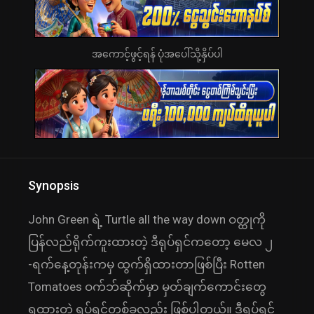
အကောင့်ဖွင့်ရန် ပုံအပေါ်သို့နှိပ်ပါ
Synopsis
John Green ရဲ့ Turtle all the way down ဝတ္ထုကို
ပြန်လည်ရိုက်ကူးထားတဲ့ ဒီရုပ်ရှင်ကတော့ မေလ ၂
-ရက်နေ့တုန်းကမှ ထွက်ရှိထားတာဖြစ်ပြီး Rotten
Tomatoes ဝက်ဘ်ဆိုက်မှာ မှတ်ချက်ကောင်းတွေ
ရထားတဲ့ ရုပ်ရှင်တစ်ခုလည်း ဖြစ်ပါတယ်။ ဒီရုပ်ရှင်