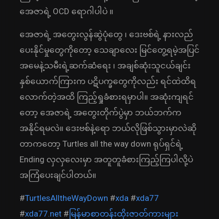
အေဇာရဲ့ OCD ရောဂါပါပဲ ။
အေဇာရဲ့ အတွေးလွန်ဆွဲပုံတွေ ၊ ဒေးဗစ်ရဲ့ နားလည်
ပေးနိုင်မှုတွေကိုတော့ သေချာလေး မြင်တွေ့ရမဲ့အပြင်
အမေနဲ့သမီးရဲ့ဆက်ဆံရေး ၊ အချစ်ဆုံးသူငယ်ချင်း
နှစ်ယောက်ကြားက ပဋိပက္ခတွေကိုလည်း ရင်ထဲထိရ
လောက်တဲ့အထိ ကြည့်ရှုခံစားရမှာပါ။ အဆုံးကျရင်
တော့ အေဇာရဲ့ အတွေးတိုက်ပွဲမှာ ဘယ်ဘက်က
အနိုင်ရမလဲ။ ဒေးဗစ်နဲ့ရော ဘယ်လိုဖြစ်သွားမှာလဲဆို
တာကတော့ Turtles all the way down ရုပ်ရှင်ရဲ့
Ending လှလှလေးမှာ အတူတူခံစားကြည့်ကြပါလို့ပဲ
အကြံပေးချင်ပါတယ်။
#
TurtlesAlltheWayDown
#
xda
#
xda77
#
xda77.net
#
မြန်မာစာတန်းထိုးဇာတ်ကားများ