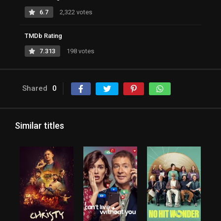
6.7
2,322 votes
TMDb Rating
7.313
198 votes
Shared
0
Similar titles