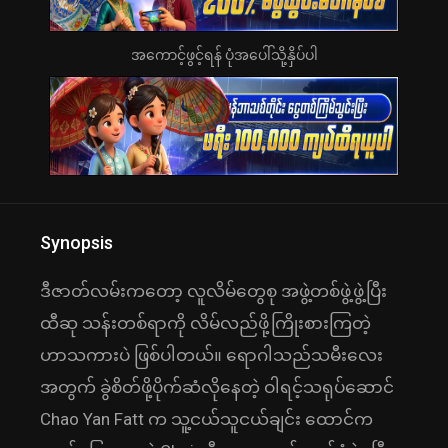
အကောင့်ဖွင့်ရန် ပုံအပေါ်သို့နှိပ်ပါ
Synopsis
ဒီဇာတ်လမ်းကတော့ လူလိမ်တွေစု အဖွဲ့တစ်ဖွဲ့ဖွဲ့ပြီး
ထီဆု သန်းတစ်ရာကို လိမ်လည်ဖို့ကြိုးစားကြတဲ့
ဟာသကားပဲ ဖြစ်ပါတယ်။ ရောဂါသည်သမီးလေး
အတွက် ခွဲစိတ်ဖို့ပိုက်ဆံလိုနေတဲ့ ဝါရင့်သရုပ်ဆောင်
Chao Yan Fatt က သူ့ငယ်သူငယ်ချင်း ထောင်က