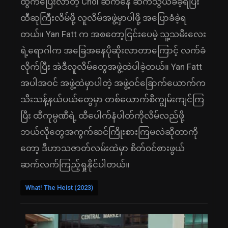
ထွက်ပြေးလာတဲ့ Choi ဆီကနေ ဆက်သွယ်ခံခဲ့ရပြီး
ထီဆုကြီးလိမ်ဖို့ လူလိမ်အဖွဲ့မှာပါဖို့ အပြောခံခဲ့ရ
တယ်။ ​Yan Fatt က အစတော့ငြင်းပေမဲ့ သူ့သမီးလေး
ရဲ့ရောဂါက အခြေအနေပိုဆိုးလာတာကြောင့် လက်ခံ
လိုက်ပြီး အဲဒီလူလိမ်တွေအဖွဲ့ထဲပါခဲ့တယ်။ Yan Fatt
အပါအဝင် အဖွဲ့ထဲမှာပါတဲ့ အဖွဲ့ဝင်ခြောက်ယောက်က
သီးသန့်နယ်ပယ်တွေမှာ တစ်ယောက်စီကျွမ်းကျင်ကြ
ပြီး ထီကုမ္ပဏီရဲ့ ထီပေါက်နံပါတ်ကိုလိမ်လည်ဖို့
ဘယ်လိုတွေအကွက်ဆင်ကြိုးစားကြမလဲဆိုတာကို
တော့ ဒီဟာသဇာတ်လမ်းထဲမှာ စိတ်ဝင်စားဖွယ်
ဆက်လက်ကြည့်ရှုနိုင်ပါတယ်။
What! The Heist (2023)