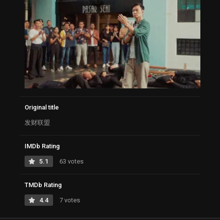
Original title
发财联盟
IMDb Rating
5.1
63 votes
TMDb Rating
4.4
7 votes