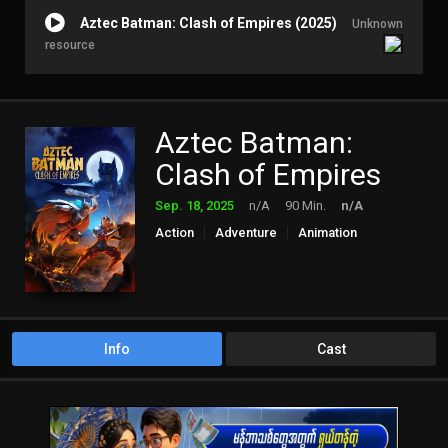
Aztec Batman: Clash of Empires (2025)
Unknown
resource
Aztec Batman:
Clash of Empires
Sep. 18, 2025
n/A
90 Min.
n/A
Action
Adventure
Animation
Info
Cast