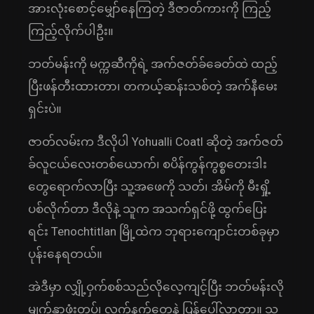
အားလုံးစောင့်မျှော်နေကြတဲ့ ဒီဇာတ်ကားကို ကြည့်
ကြည့်လိုက်ပါဦး။
ဘတ်မန်းကို မက္ကဆီကိုရဲ့ အက်ဇတ်ခ်ခေတ်ထဲ ထည့်
ပြီးဖန်တီးထားတာ၊ တကယ့်ဆန်းသစ်တဲ့ အက်နီမေး
ရှင်းပဲ။
ဇာတ်လမ်းက ဒီလိုပါ Yohualli Coatl ဆိုတဲ့ အက်ဇတ်
ခ်လူငယ်လေးတစ်ယောက်၊ စပိန်ကွန်ကွစ္စတေးဒါး
တွေရောက်လာပြီး သူ့အဖေကို သတ်၊ အိမ်ကို မီးရှို့
ပစ်လိုက်တာ ဒီလိုနဲ့ သူက အသက်ရှင်ဖို့ ထွက်ပြေး
ရင်း Tenochtitlan မြို့ထဲက ဘုရားကျောင်းတစ်ခုမှာ
ပုန်းနေရတယ်။
အဲဒီမှာ လျှို့ဝှက်စစ်သည်လိုလေ့ကျင့်ပြီး ဘတ်မန်းလို
မျက်နှာဖုံးတပ်၊ လက်နက်တွေနဲ့ ပြန်ပေါ်လာတာ။ သူ့