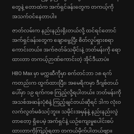
တွေနဲ့ တောထဲက အက်ရှင်ခန်းတွေက တကယ့်ကို
အသက်ဝင်နေတာပါ။
ဇာတ်လမ်းက နည်းနည်းရိုးတယ်လို့ ထင်ရင်တောင်
အက်ရှင်ခန်းတွေက ချောမွေ့ပြီး စိတ်လှုပ်ရှားစရာ
ကောင်းတယ်။ အက်ဇတ်ခ်သမိုင်းနဲ့ ဘတ်မန်းကို ရော
ထားတာ တကယ့်ဉာဏ်ကောင်းတဲ့ အိုင်ဒီယာပဲ။
HBO Max မှာ မက္ကဆီကိုမှာ စက်တင်ဘာ ၁၈ ရက်
ကတည်းက ထွက်ထားပြီး၊ အမေရိကမှာ ဒီဂျစ်တယ်
ပေါ်မှာ ၁၉ ရက်ကစ ကြည့်လို့ရပါတယ်။ ဘတ်မန်းကို
အသစ်အဆန်းပုံစံနဲ့ ကြည့်ချင်တယ်ဆိုရင် ဒါက လုံးဝ
လက်လွတ်မခံသင့်ဘူး။ သမိုင်းအမှန်နဲ့ နည်းနည်းလွဲ
တာတော့ ရှိပေမဲ့ အက်ရှင်နဲ့ ယဉ်ကျေးမှုပေါင်းစပ်
ထားတာကိုကြည့်ရတာ တကယ်မိုက်ပါတယ်ဗျာ။