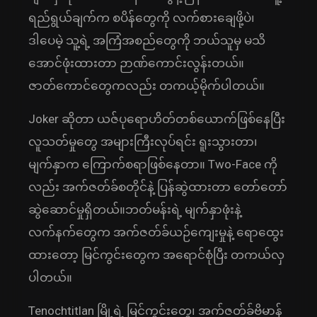
ရည်ရွယ်ချက်က စပိန်တွေကို လက်စားချေဖို့ပဲ၊
ဒါပေမဲ့ သူ့ရဲ့ အကြံအစည်တွေကို ဘယ်သူမှ မသိ
အောင်ဖုံးထားတာ ဉာဏ်ကောင်းလွန်းတယ်။
ဇာတ်ကောင်တွေကလည်း တကယ့်မိုက်ပါတယ်။
Joker ဆိုတာ ယဇ်ပုရောဟိတ်တစ်ယောက်ဖြစ်နေပြီး
လူသတ်မှုတွေ အများကြီးလုပ်ရင်း ရူးသွားတာ၊
မျက်နှာက ကြောက်စရာဖြစ်နေတာ။ Two-Face ကို
လည်း အက်ဇတ်ခ်စတိုင်နဲ့ ပြန်ဆွဲထားတာ တော်တော်
ဆွဲဆောင်မှုရှိတယ်။ဘတ်မန်းရဲ့ မျက်နှာဖုံးနဲ့
လက်နက်တွေက အက်ဇတ်ခ်ယဉ်ကျေးမှုနဲ့ ရောထွေး
ထားတော့ မြင်ကွင်းတွေက အရောင်စုံပြီး တကယ်လှ
ပါတယ်။
Tenochtitlan မြို့ရဲ့ မြင်ကွင်းတွေ၊ အက်ဇတ်ခ်ဗိမာန်