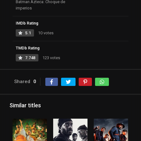
Batman Azteca: Choque de
imperios
IMDb Rating
5.1
10 votes
TMDb Rating
7.748
123 votes
Shared
0
Similar titles