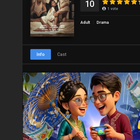
10
1
vote
Adult
Drama
Info
Cast