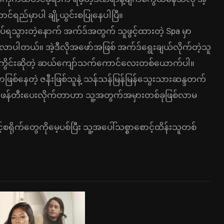
င်ရည်မှာပါ ချို့ယွင်းစပြုနေပါပြီ။
ုပ်ရသွားတဲ့နောက် အက်ဒ်အတွက် သူဖွင့်ထားတဲ့ Spa မှာ
ာပါတယ်။ အဲ့ဒီလိုအဖော်အဖြစ် အက်ဒ်ရွေးချယ်လိုက်တဲ့သူ
 ကိုကွိင်းဆိုတဲ့ ဆယ်ကျော်သက်ကောင်လေးတစ်ယောက်ပါ။
ဖြစ်နေတဲ့ ဇနီးဖြစ်သူနဲ့ သန်သန်မြန်မြန်သွေးသားဆန္ဒတက်
ာင်ဖန်တီးပေးလိုက်တာဟာ သူ့အတွက်အမှားတစ်ခုဖြစ်လာမ
ိုက်တွေကိုမေ့ပစ်ပြီး သူ့အပေါ်သစ္စာစောင့်ထိန်းသူတစ်