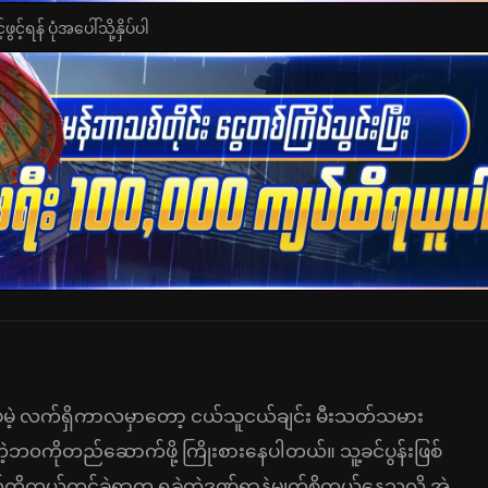
င့်ရန် ပုံအပေါ်သို့နှိပ်ပါ
ပေမဲ့ လက်ရှိကာလမှာတော့ ငယ်သူငယ်ချင်း မီးသတ်သမား
ဲ့ဘ၀ကိုတည်ဆောက်ဖို့ ကြိုးစားနေပါတယ်။ သူ့ခင်ပွန်းဖြစ်
ိုကယ်တင်ခဲ့ရာက ရခဲ့တဲ့ဒဏ်ရာနဲ့မျက်စိကွယ်နေသလို အဲ့