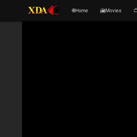
🌐Home
🎦Movies
