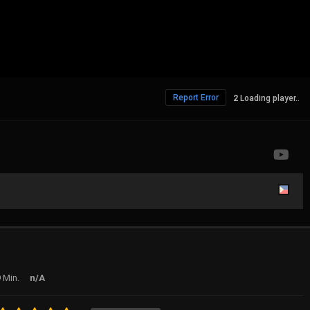
Report Error
Loading player..
 Min.
n/A