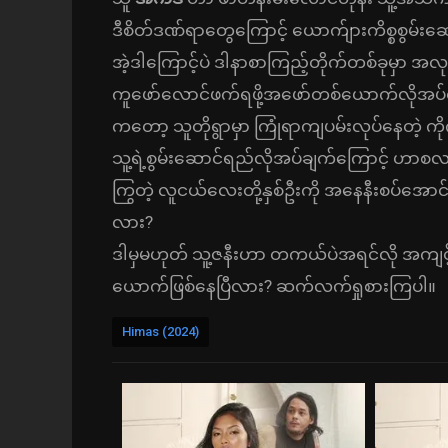
ဒီစိတ်ဒဏ်ရာတွေကြောင့် ယောက်ျားကိစ္စစွမ်းဆော
အဲ့ဒါကြောင့်ပဲ ဒါနာစာကြည့်တိုက်တစ်ခုမှာ အလ
ကူဖော်လောင်ဖက်ရဖို့အဖော်တစ်ယောက်လိုအပ်လ
ကတော့ သူတိုရွာမှာ ကြုံရာကျပမ်းလုပ်နေတဲ့
သူ့ရဲ့စွမ်းဆောင်ရည်လိုအပ်ချက်ကြောင့် ဟာစလာ
ကြွတဲ့ လူငယ်လေးတို့နှစ်ဦးကို အနေနီးစပ်အေ
လား?
ဒါမှမဟုတ် သူ့ဇနီးဟာ တကယ်ပဲအရင်လို အကျင့်စရ
ယောက်ဖြစ်နေပြီလား? ဆက်လက်ရှုစားကြပါ။
Himas (2024)