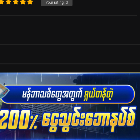
Your rating:
0