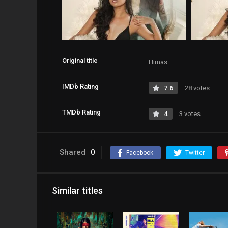
Original title
Himas
IMDb Rating
7.6
28 votes
TMDb Rating
4
3 votes
Shared
0
Facebook
Twitter
Similar titles