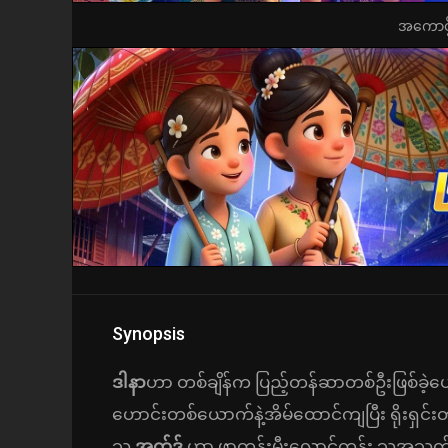
အကောင့်ဖွ
Synopsis
ဒါနာ
ဟာ တစ်ချိန်က ပြည့်တန်ဆာတစ်ဦးဖြစ်ခဲ့
ဟောင်းတစ်ယောက်နဲ့အိမ်ထောင်ကျပြီး ရိုးရှင်းတ
သူ
အက်ဒ်
ဟာ ဖာတန်းမီးလောင်တုန်း သူ့အသက်က