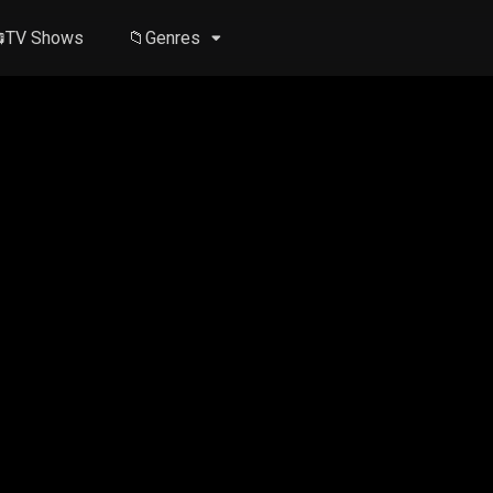
TV Shows
📁Genres