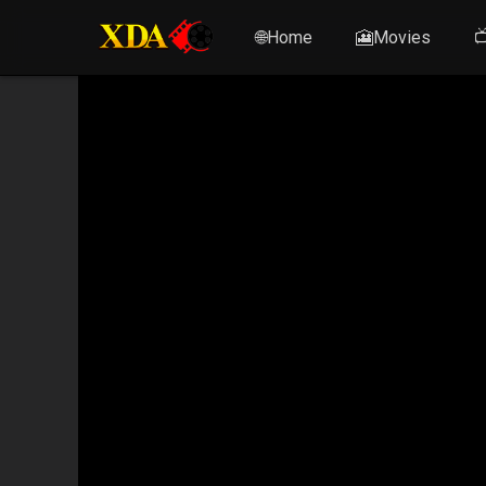
🌐Home
🎦Movies
