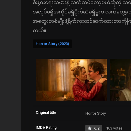
စီးပွားရေးသမားနဲ့ လက်ထပ်တော့မယ်ဆိုတဲ့ 
အလုပ်မရှိအကိုင်မရှိပိုက်ဆံမရှိမှုက လက်တွေ့
အတွေးတစ်မျိုးနဲ့ရိုက်ကူးတင်ဆက်ထားတာကိုက
တယ်။
Horror Story (2023)
Original title
Horror Story
IMDb Rating
6.2
103 votes