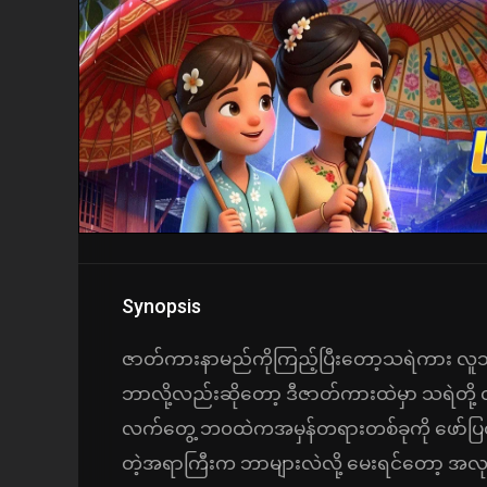
Synopsis
ဇာတ်ကားနာမည်ကိုကြည့်ပြီးတော့သရဲကား လူသတ်
ဘာလို့လည်းဆိုတော့ ဒီဇာတ်ကားထဲမှာ သရဲတို့ 
လက်တွေ့ ဘ၀ထဲကအမှန်တရားတစ်ခုကို ဖော်ပြထ
တဲ့အရာကြီးက ဘာများလဲလို့ မေးရင်တော့ အလုပ