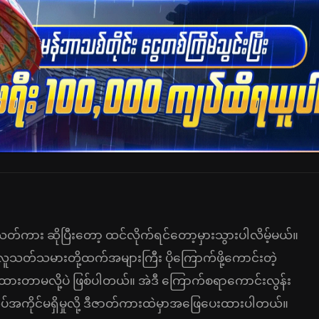
ကား ဆိုပြီးတော့ ထင်လိုက်ရင်တော့မှားသွားပါလိမ့်မယ်။
လူသတ်သမားတို့ထက်အများကြီး ပိုကြောက်ဖို့ကောင်းတဲ့
ားတာမလို့ပဲ ဖြစ်ပါတယ်။ အဲဒီ ကြောက်စရာကောင်းလွန်း
်အကိုင်မရှိမှုလို့ ဒီဇာတ်ကားထဲမှာအဖြေပေးထားပါတယ်။