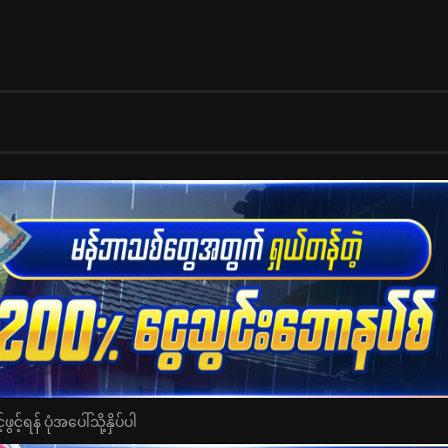
င့်ရန် ပုံအပေါ်သို့နှိပ်ပါ