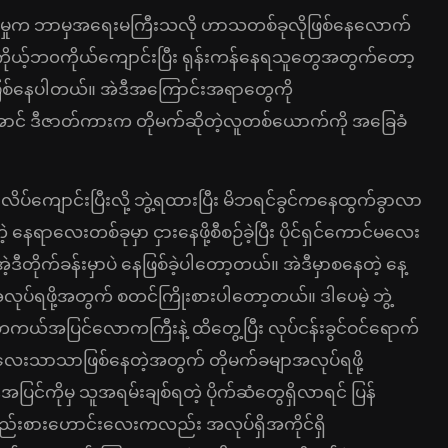
ရှိမှုက ဘာမှအရေးမကြီးသလို ဟာသတစ်ခုလိုဖြစ်နေလောက်
ာ ကိုယ့်ဘ၀ကိုယ်ကျောင်းပြီး ရုန်းကန်နေရသူတွေအတွက်တော့
ုဖြစ်နေပါတယ်။ အဲဒီအကြောင်းအရာတွေကို
ောင် ဒီဇာတ်ကားက တိုမက်ဆိုတဲ့လူတစ်ယောက်ကို အခြေခံ
ပ်ကျောင်းပြီးလို့ ဘွဲ့ရထားပြီး မိဘရင်ခွင်ကနေထွက်ခွာလာ
ာလေးတစ်ခုမှာ ငှားနေဖို့စီစဉ်ခဲ့ပြီး ပိုင်ရှင်ကောင်မလေး
ီတိုက်ခန်းမှာပဲ နေဖြစ်ခဲ့ပါတော့တယ်။ အဲဒီမှာစနေတဲ့ နေ့
ပ်ရဖို့အတွက် စတင်ကြိုးစားပါတော့တယ်။ ဒါပေမဲ့ ဘွဲ့
်အပြင်လောကကြီးနဲ့ ထိတွေ့ပြီး လုပ်ငန်းခွင်ဝင်ရောက်
ာရွက်လေးသာသာဖြစ်နေတဲ့အတွက် တိုမက်ခမျာအလုပ်ရဖို့
်ကိုမှ သူအရမ်းချစ်ရတဲ့ ပိုက်ဆံတွေရှိလာရင် ပြန်
ဲ့ ရည်းစားဟောင်းလေးကလည်း အလုပ်ရှိအကိုင်ရှိ