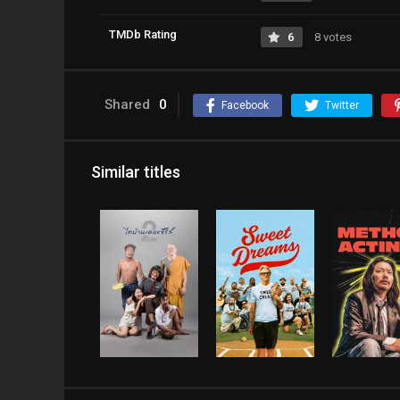
TMDb Rating
6
8 votes
Shared
0
Facebook
Twitter
Similar titles