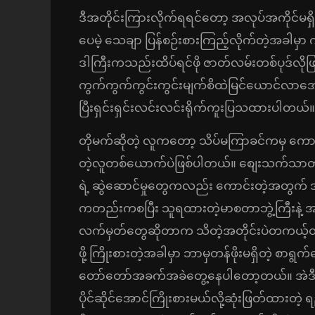
ဒီအတိုင်းကြားလိုက်ရရင်တော့ အလုပ်အကိုင်မ
ပေမဲ့ သေချာ ပြန်စဉ်းစားကြည့်လိုက်တဲ့အခါမှ
ဒါကြီးကသည်းထိပ်ရင်ဖို ဇာတ်လမ်းတစ်ပုဒ်လိ
ကွက်ကွက်ကွင်းကွင်းမျက်စိထဲမြင်ယောင်လာအ
ပြီးရှင်းရှင်းလင်းလင်းရိုက်ကူးပြသထားပါတယ်။
တိုမက်ဆိုတဲ့ လူကတော့ သိပ်မကြာခင်ကမှ ကောလိ
တဲ့လူတစ်ယောက်ပဲဖြစ်ပါတယ်။ စျေးသက်သာတဲ့ နေရ
ရဲ့ ဆွဲဆောင်မှုတွေကလည်း ကောင်းတဲ့အတွက် အဲ့ဒ
ကတည်းကစပြီး သူရထားတဲ့မာစတာဘွဲ့ကြီးနဲ့ အလု
လက်မှတ်တွေဆိုတာက သိတဲ့အတိုင်းပဲတကယ့်တကယ
ဖို့ ကြိုးစားတဲ့အခါမှာ ဘာမှတန်ဖိုးမရှိတဲ့ စ
တော်တော်အခက်အခဲတွေ့နေပါတော့တယ်။ အဲဒီအပြင
ပိုင်ဆိုင်အောင်ကြိုးစားမယ်လို့ဆုံးဖြတ်ထားတ