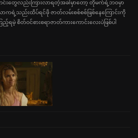
သတင်းတွေလည်းကြားလာရတဲ့အခါမှာတော့ တိုမက်ရဲ့ဘ၀မှာ
လောကရဲ့သည်းထိပ်ရင်ဖို ဇာတ်လမ်းစစ်စစ်ဖြစ်နေကြောင်းကို
ြည့်ရမဲ့ စိတ်ဝင်စားစရာဇာတ်ကားကောင်းလေးပဲဖြစ်ပါ