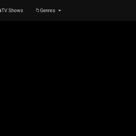
TV Shows
📁Genres