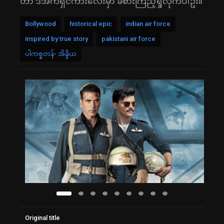
တာ ဒီအက်ရှင်ကားလေးမှာ ခံစားကြည့်ရှုလိုက်ပါဦး။
Bollywood
historical epic
indian air force
inspired by true story
pakistani air force
ပါကစ္စတန်- အိန္ဒိယ
Original title