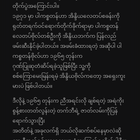
တိုက်ပွဲအကြောင်းပါ။
၁၉၇၁ မှာ ပါကစ္စတန်ဟာ အိန္ဒိယလေတပ်စခန်းကို
ရုတ်တရက်ဝင်ရောက်တိုက်ခိုက်ရာမှာ ပါကစ္စတန်
လေတပ်ဗိုလ်တစ်ဦးကို အိန္ဒိယဘက်က ပြန်လည်
ဖမ်းဆီးနိုင်ခဲ့ပါတယ်။ အဖမ်းခံထားရတဲ့ အဆိုပါ ပါ
ကစ္စတန်ဗိုလ်ဟာ ၁၉၆၅ တုန်းက
ဂုဏ်ပြုဆုတံဆိပ်ရခဲ့သူဖြစ်ပြီး သူ့ကို
စစ်ကြောမေးမြန်းရမဲ့ အိန္ဒိယဗိုလ်ကတော့ အရှေးကူး
မားပဲ ဖြစ်ပါတယ်။
ဒီလိုနဲ့ ၁၉၆၅ တုန်းက ညီအရင်းလို ချစ်ရတဲ့ အရဲကိုး
စွန့်စားတတ်လွန်းတဲ့ တက်ဘီရဲ့ ဇာတ်လမ်းကိုပြန်
ရောက်သွားပြီး
အတိတ်နဲ့ အခုလက်ရှိ ဘယ်လိုဆက်စပ်နေမှာလဲဆို