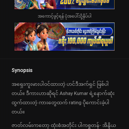
အကောင့်ဖွင့်ရန် ပုံအပေါ်သို့နှိပ်ပါ
Synopsis
အရှေးကူးမားပါဝင်ထားတဲ့ ဟင်ဒီအက်ရှင် ဖြစ်ပါ
တယ်။ ဒီကားဟာဆိုရင် Ashay Kumar ရဲ့နောက်ဆုံး
ထွက်ထားတဲ့ ကားတွေထက် rating ပိုကောင်းခဲ့ပါ
တယ်။
ဇာတ်လမ်းကတော့ ထုံးစံအတိုင်း ပါကစ္စတန်- အိန္ဒိယ