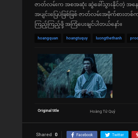
ဇာတ်လမ်းက အစအဆုံး ဆွဲခေါ်သွားနိုင်တဲ့ အနေအထာ
အပျင်းပြေပဲဖြစ်ဖြစ် ဇာတ်လမ်းအမိုက်စားတစ
ကြည့်ကြည့်ဖို့ အကြံပေးချင်ပါတယ်နော်။
hoangquan
hoangtuquy
luongthethanh
pro
Original title
Hoàng Tử Quỷ
Shared
0
Facebook
Twitter