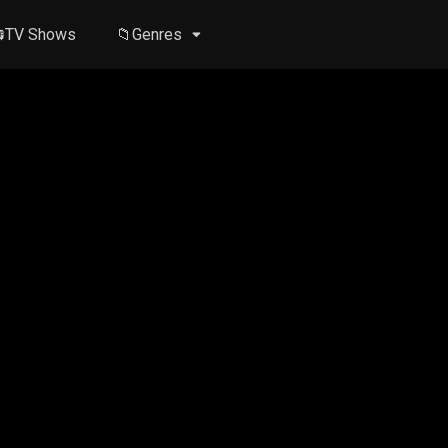
TV Shows
📁Genres