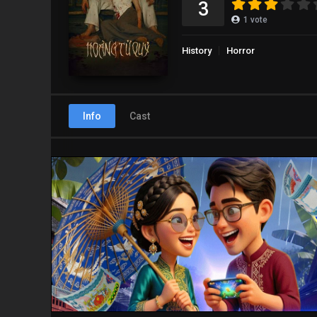
3
1
vote
History
Horror
Info
Cast