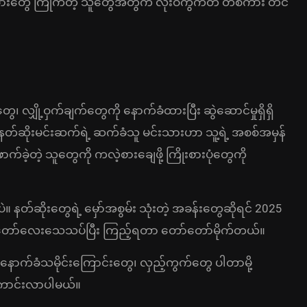
းစားတွေ ကြိုက်တဲ့ သူတွေအတွက် လုံးဝကွက်တိ တစ်ကား တင်
ေ၊ လျှို့ဝှက်ချက်တွေကို နောက်ခံထားပြီး ဆွဲဆောင်မှုရှိရှိ
တ်ဆိုးမင်းဆက်ရဲ့ ဆက်ခံသူ မင်းသားဟာ သူ့ရဲ့ အစစ်အမှန်
ာက်ခဲ့တဲ့ သူတွေကို ကလဲ့စားချေဖို့ ကြိုးစားပုံတွေကို
နတ်ဆိုးတွေရဲ့ မှော်အစွမ်း သုံးတဲ့ အခန်းတွေဆိုရင် 2025
်တော်လေးသေသပ်ပြီး ကြည့်ရတာ တော်တော်မိုက်တယ်။
ဲ့ နောက်ခံသမိုင်းကြောင်းတွေ၊ လှည့်ကွက်တွေ ပါတာမို့
ု့ ကောင်းလာပါမယ်။