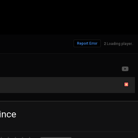
Report Error
368 Views
ince