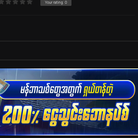
Your rating:
0