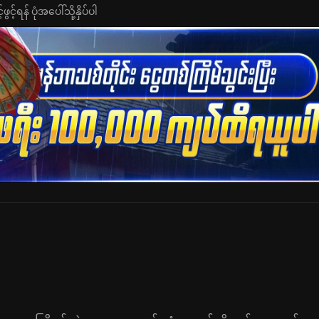
င့်ရန် ပုံအပေါ်သို့နှိပ်ပါ