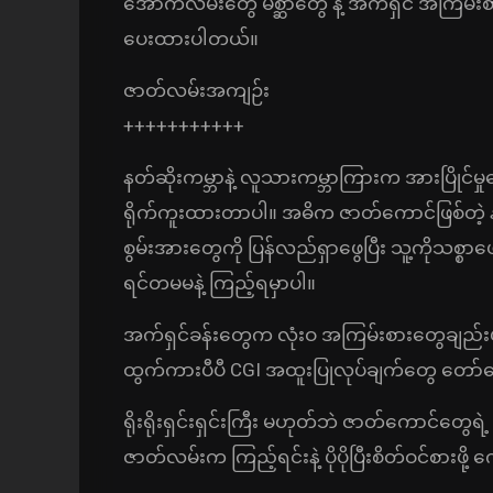
အောက်လမ်းတွေ မိစ္ဆာတွေ နဲ့ အက်ရှင် အကြမ်
ပေးထားပါတယ်။
ဇာတ်လမ်းအကျဉ်း
+++++++++++
နတ်ဆိုးကမ္ဘာနဲ့ လူသားကမ္ဘာကြားက အားပြိုင်မှုတွ
ရိုက်ကူးထားတာပါ။ အဓိက ဇာတ်ကောင်ဖြစ်တဲ့ န
စွမ်းအားတွေကို ပြန်လည်ရှာဖွေပြီး သူ့ကိုသစ္စာဖေ
ရင်တမမနဲ့ ကြည့်ရမှာပါ။
အက်ရှင်ခန်းတွေက လုံးဝ အကြမ်းစားတွေချည်းပဲ။ 
ထွက်ကားပီပီ CGI အထူးပြုလုပ်ချက်တွေ တော
ရိုးရိုးရှင်းရှင်းကြီး မဟုတ်ဘဲ ဇာတ်ကောင်တွေရ
ဇာတ်လမ်းက ကြည့်ရင်းနဲ့ ပိုပိုပြီးစိတ်ဝင်စားဖိ