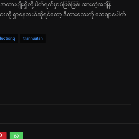
းမျိုးရှိလို့ ပိတ်ရက်မှာပဲဖြစ်ဖြစ်၊ အားတဲ့အချိန်
်ကားကို ရှာနေတယ်ဆိုရင်တော့ ဒီကားလေးကို သေချာပေါက်
ductionq
tranhuutan