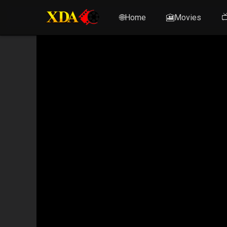
🌐Home
🎦Movies
