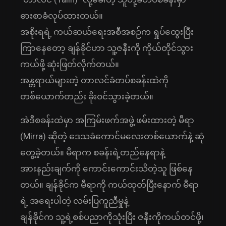
ဓားစာခံလုပ်ထားတယ်။
အစိုးရရဲ့ ကယ်ဆယ်ရေးအစီအစဉ်က ရှုပ်ထွေးပြီး
ကြာနေတော့ ချန်ခိုင်ဟာ သူ့ဇနီးကို ကိုယ်တိုင်သွား
ကယ်ဖို့ ဆုံးဖြတ်လိုက်တယ်။
အန္တရာယ်များတဲ့ တာလင်ခံတပ်စခန်းထဲကို
တစ်ယောက်တည်း ခိုးဝင်သွားခဲ့တယ်။
အဲဒီစခန်းထဲမှာ အကြမ်းဖက်အဖွဲ့ ဖမ်းထားတဲ့ မီရာ
(Mirra) ဆိုတဲ့ ဒေသခံကောင်မလေးတစ်ယောက်နဲ့ ဆုံ
တွေ့ခဲ့တယ်။ မီရာက စခန်းရဲ့တည်နေရာနဲ့
အားနည်းချက်ကို ကောင်းကောင်းသိတဲ့သူ ဖြစ်နေ
တယ်။ ချန်ခိုင်က မီရာကို ကယ်ထုတ်ပြီးနောက် မီရာ
ရဲ့ အရေးပါတဲ့ လမ်းပြကူညီမှုနဲ့
ချန်ခိုင်က သူ့ရဲ့စစ်ပညာကိုသုံးပြီး ဇနီးကိုကယ်တင်ဖို့၊