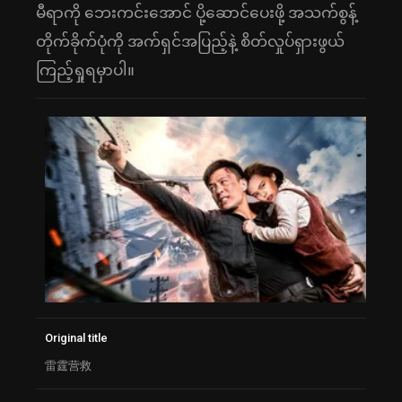
မီရာကို ဘေးကင်းအောင် ပို့ဆောင်ပေးဖို့ အသက်စွန့်
တိုက်ခိုက်ပုံကို အက်ရှင်အပြည့်နဲ့ စိတ်လှုပ်ရှားဖွယ်
ကြည့်ရှုရမှာပါ။
Original title
雷霆营救