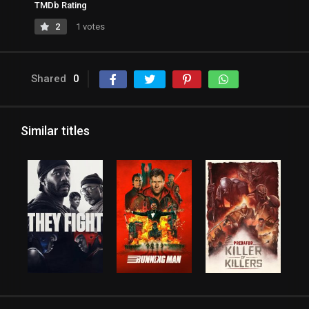
TMDb Rating
2
1 votes
Shared
0
Similar titles