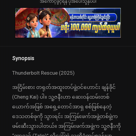
အကောင့်ဖွင့်ရန် ပုံအပေါ်သို့နှိပ်ပါ
Synopsis
Thunderbolt Rescue (2025)
အငြိမ်းစား တရုတ်အထူးတပ်ဖွဲ့ဝင်ဟောင်း ချန်ခိုင်
(Cheng Kai) ပါ။ သူ့ဇနီးဟာ ဆေးဝန်ထမ်းတစ်
ယောက်အဖြစ် အရှေ့တောင်အာရှ စစ်ဖြစ်နေတဲ့
ဒေသတစ်ခုကို သွားရင်း အကြမ်းဖက်အဖွဲ့တစ်ဖွဲ့က
ဖမ်းဆီးသွားပါတယ်။ အကြမ်းဖက်အဖွဲ့က သူ့ဇနီးကို
“တာလင် (Talin)” လို့ခေါ်တဲ့ သူတို့ခံတပ်စခန်းမှာ