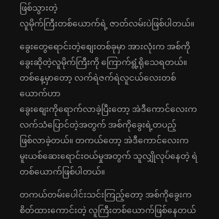
ဖြစ်သွားတဲ့
လူမိုက်ကြီးတစ်ယောက်ရဲ့ ဇာတ်လမ်းပဲဖြစ်ပါတယ်။
ခွေးတွေရောင်းတဲ့စျေးတစ်ခုမှာ အားလုံးက အစ်ကို
ခွေးဆိုတဲ့လူမိုက်ကြီးကို ကြောက်ရွံ့ရိုသေရတယ်။
တစ်နေ့မှာတော့ လက်ရဲဇက်ရဲလူငယ်လေးတစ်
ယောက်ဟာ
ခွေးစျေးကိုရောက်လာခဲ့ပြီးတော့ အဲဒီကောင်လေးက
လက်သံပြောင်တဲ့အတွက် အစ်ကိုခွေးရဲ့တပည့်
ဖြစ်လာခဲ့တယ်။ တကယ်တော့ အဲဒီကောင်လေးက
မူးယစ်ဆေးရောင်းဝယ်မှုအတွက် သူလျှိုလုပ်နေတဲ့ ရဲ
တစ်ယောက်ဖြစ်ပါတယ်။
တကယ်တမ်းပေါင်းသင်းကြည့်တော့ အစ်ကိုခွေးက
စိတ်ထားကောင်းတဲ့ လူကြီးတစ်ယောက်ဖြစ်နေတယ်