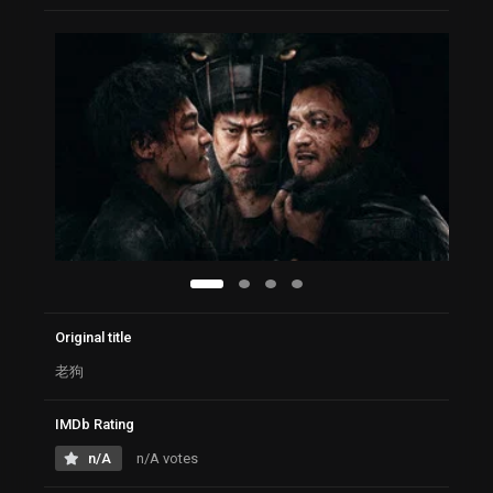
Original title
老狗
IMDb Rating
n/A
n/A votes