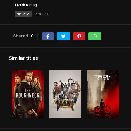
TMDb Rating
5.2
6 votes
Shared
0
Similar titles