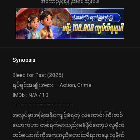
အကောင့်ဖွင့်ရန် ပုံအပေါ်သို့နှိပ်ပါ
Synopsis
Bleed for Past (2025)
ရုပ်ရှင်အမျိုးအစား – Action, Crime
IMDb : N/A / 10
———————————————
အလုပ်မှာအမြဲအနိုင်ကျင့်ခံရတဲ့ လူကောင်းကြီးတစ်
ယောက်ဟာ တစ်ရက်မှာသည်းမခံနိုင်တော့ပဲ လူမိုက်
တစ်ယောက်ကိုအကူအညီတောင်းမိရာကနေ လူမိုက်