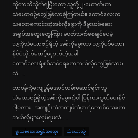
ဆိုတာသိလိုက်ရပြီးတော့ သူတို့ ၂-ယောက်ဟာ
သံယောဇဉ်တွေဖြစ်လာခဲ့ကြတယ်။ ကောင်လေးက
သဘောကောင်းတဲ့အစ်ကိုခွေးကို ဒီမူးယစ်ဆေး
အရှုပ်အထွေးတွေကြား မပတ်သက်စေချင်ပေမဲ့
သူ့ကိုသံယောဇဉ်ရှိတဲ့ အစ်ကိုခွေးဟာ သူ့ကိုပစ်မထား
နိုင်ပဲလိုက်စောင့်ရှောက်တဲ့အခါ
ကောင်လေးရဲ့စစ်ဆင်ရေးဟာဘယ်လိုတွေဖြစ်လာမ
လဲ……
တာဝန်ကိုကျေပွန်အောင်ထမ်းဆောင်ရင်း သူ
သံယောဇဉ်ရှိတဲ့အစ်ကိုခွေးကိုပါ ပြန်ကာကွယ်ပေးနိုင်
ပါ့မလား.. အကျဉ်းထဲအကျပ်ထဲမှာ ရဲကောင်လေးဟာ
ဘယ်လိုများလုပ်ရမလဲ……
မူးယစ်ဆေးအရှုပ်အထွေး
သံယောဇဉ်